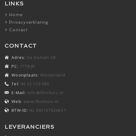
LINKS
Home
Privacyverklaring
Contact
CONTACT
Adres:
De Dolven 28
PC:
1778 JR
Woonplaats:
Westerland
Tel:
06 22 129 095
E-Mail:
info@fbinhuis.nl
Web:
www.fbinhuis.nl
BTW-ID:
NL 002137626B31
LEVERANCIERS